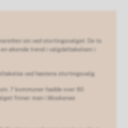
meretten sin ved stortingsvalget. De to
 en økende trend i valgdeltakelsen i
eltakelse ved høstens stortingsvalg.
 sin. 7 kommuner hadde over 80
valget finner man i Moskenes