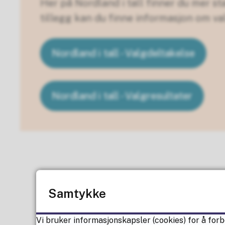
Her på Nordland i tall finner du mer s
tillegg kan du finne informasjon om va
Nordland i tall - Valgdeltakelse
Nordland i tall - Valgresultater
Samtykke
Vi bruker informasjonskapsler (cookies) for å forb