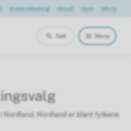
l
Brukerveiledning
Aktuelt
Hjem
Nfk.no
Søk
Meny
tingsvalg
i Nordland. Nordland er blant fylkene