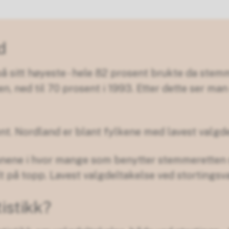
d
å sitt høyeste - hele 82 prosent brukte da stem
, ned til 70 prosent i 1993. Etter dette ser man
nt. Nordland er blant fylkene med lavest valgd
unene i hvor mange som benytter stemmeretten
t på topp. Lavest valgdeltakelse ved stortings
tistikk?