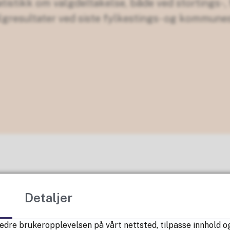
tatistikk om valgdeltakelse, både ved stortings-
lgresultater ved siste fylkestings- og kommune
Detaljer
edre brukeropplevelsen på vårt nettsted, tilpasse innhold og