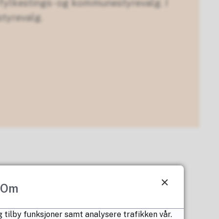
, fylkestings- og kommunestyrevalg. I
styrevalg.
Om
 tilby funksjoner samt analysere trafikken vår.