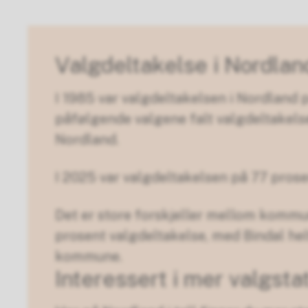
Valgdeltakelse i Nordlan
I 1985 var valgdeltakelsen i Nordland p
påfølgende valgene falt valgdeltakelsen
Nordland.
I 2025 var valgdeltakelsen på 77 prose
Det er store forskjeller mellom komm
prosent valgdeltakelse, med Bindal hel
kommune.
Interessert i mer valgsta