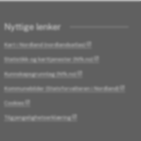
Nyttige lenker
Kart i Nordland (nordlandsatlas)
Statistikk- og karttjenester (Nfk.no)
Kunnskapsgrunnlag (Nfk.no)
Kommunebilder (Statsforvalteren i Nordland)
Cookies
Tilgjengelighetserklæring