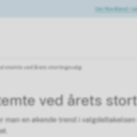
Om Nordland i tal
nd stemte ved årets stortingsvalg
temte ved årets stor
 man en økende trend i valgdeltakelsen 
et.