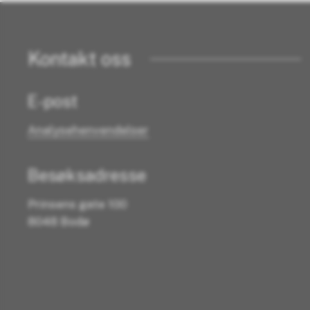
Kontakt oss
E-post
Analysehenvendelser
Besøksadresse
Prinsens gate 100
8048 Bodø