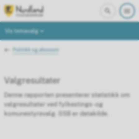
Nordland i tall
Vis temavalg
Du er her:
Politikk og økonomi
Valgresultater
Denne rapporten presenterer statistikk om
valgresultater ved fylkestings- og
komunestyrevalg. SSB er datakilde.