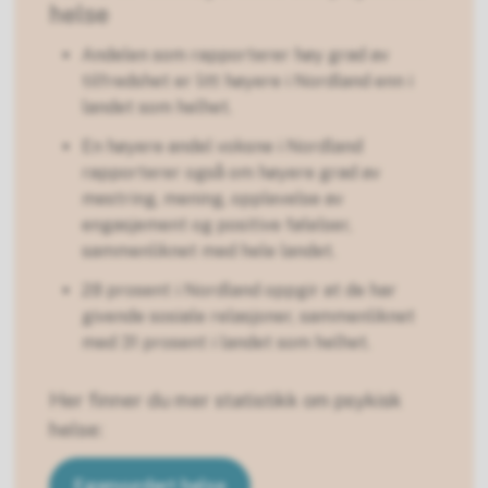
helse
Andelen som rapporterer høy grad av
tilfredshet er litt høyere i Nordland enn i
landet som helhet.
En høyere andel voksne i Nordland
rapporterer også om høyere grad av
mestring, mening, opplevelse av
engasjement og positive følelser,
sammenliknet med hele landet.
28 prosent i Nordland oppgir at de har
givende sosiale relasjoner, sammenliknet
med 31 prosent i landet som helhet.
Her finner du mer statistikk om psykisk
helse:
Egenvurdert helse