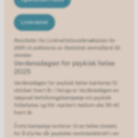
Livskvalitet
Resultater fra Livskvalitetsundersøkelsen for
2025 vil publiseres av Statistisk sentralbyrå 30.
oktober.
Verdensdagen for psykisk helse
2025
Verdensdagen for psykisk helse markeres 10.
oktober hvert år. I Norge er Verdensdagen en
nasjonal befolkningskampanje om psykisk
folkehelse, og blir markert mellom uke 39-42
hvert år.
Årets kampanje inviterer til en felles innsats
for å styrke vår psykiske motstandskraft i en