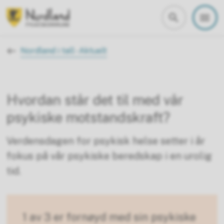
Nordland i tall
Du er her:
Nordland i tall - Aktuelt
Hvordan står det til med vår
psykiske motstandskraft?
Verdensdagen for psykisk helse setter i år
fokus på vår psykiske beredskap i en urolig
tid.
1 av 3 er fornøyd med sin psykiske