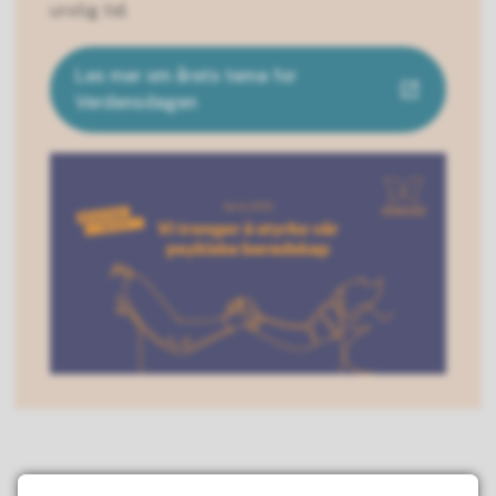
urolig tid.
Les mer om årets tema for
Verdensdagen