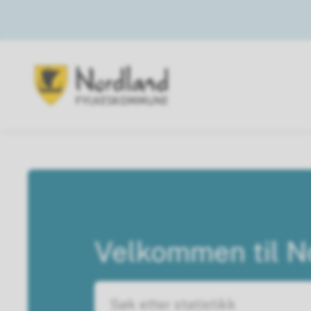
Nordland i tall
Nordland i tall
Velkommen til No