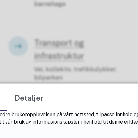
barnehage
Transport og
infrastruktur
Vei, kollektiv, trafikkulykker,
bilparken
Detaljer
Helse og livskvalitet
edre brukeropplevelsen på vårt nettsted, tilpasse innhold og
Levevaner, tannhelse,
il vår bruk av informasjonskapsler i henhold til denne erkl
helsetjenester