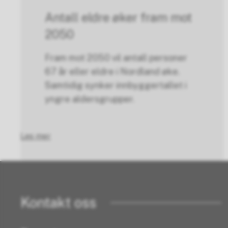
Antall eldre øker fram mot
2050
Fram mot 2050 vil antall personer
67 år eller eldre i Nordland øke.
Samtidig synker innbyggertallet i
yngre aldersgrupper.
Les mer
Kontakt oss