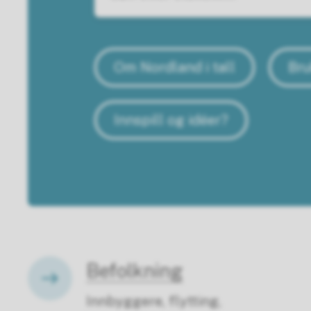
Om Nordland i tall
Bru
Innspill og idéer?
Befolkning
Innbyggere, flytting,