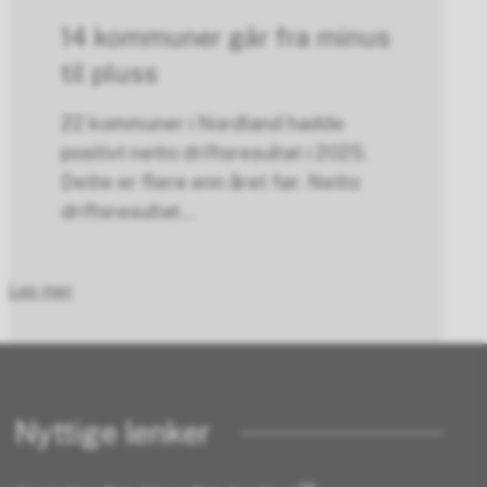
14 kommuner går fra minus
til pluss
22 kommuner i Nordland hadde
positivt netto driftsresultat i 2025.
Dette er flere enn året før. Netto
driftsresultat...
Les mer
Nyttige lenker