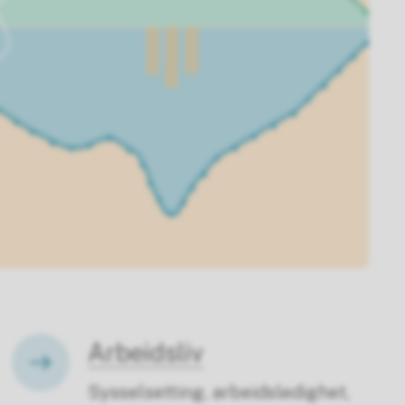
Arbeidsliv
Sysselsetting, arbeidsledighet,