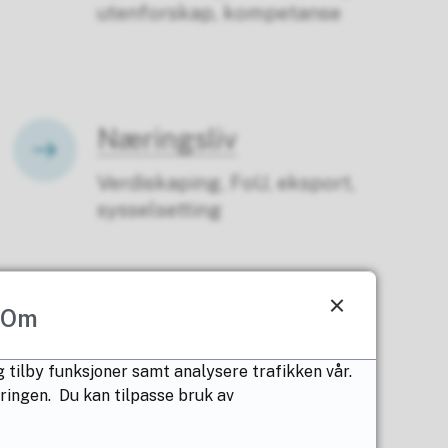
utenforskap, kompetanse
Næringsliv
Verdiskaping, FoU, eksport,
sysselsetting
Om
Kultur og fritid
 tilby funksjoner samt analysere trafikken vår.
Frivillighet, idrett, friluftsliv,
æringen. Du kan tilpasse bruk av
kulturtilbud