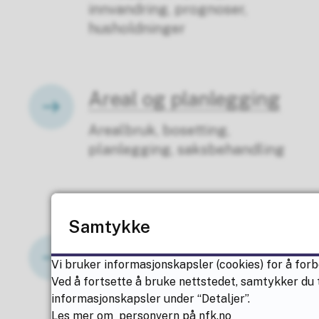
innvandring, prognoser,
husholdninger
Areal og planlegging
Arealbruk, bosetting,
planlegging, saksbehandling
Samtykke
Levekår
Vi bruker informasjonskapsler (cookies) for å forb
Inntekt, fattigdom, bolig, sosiale
Ved å fortsette å bruke nettstedet, samtykker du t
forhold, likestilling
informasjonskapsler under “Detaljer”.
Les mer om personvern på nfk.no