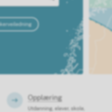
kerveiledning
Opplæring
Utdanning, elever, skole,