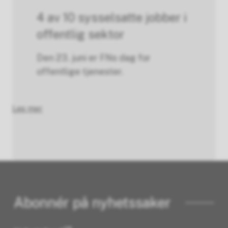
4 av 10 sysselsatte jobber i
offentlig sektor
Den 23. juni er FNs dag for
offentlige tjenester.
Les mer
Abonnér på nyhetssaker