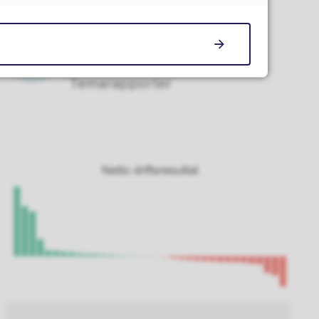
Annet
Temarapporter