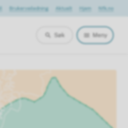
l
Brukerveiledning
Aktuelt
Hjem
Nfk.no
Søk
Meny