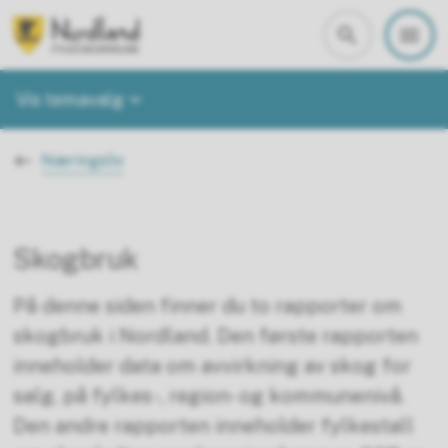
Nordland i tall
Vis temavalg
Du er her:
Næringsliv
Skogbruk
På denne siden finner du to rapporter om
skogbruk i Nordland. Den første rapporten
inneholder data om avvirkning av skog for
salg, på fylkes-, region- og kommunenivå.
Den andre rapporten inneholder fylkestall