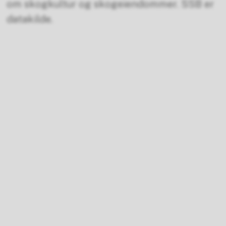
om skogkultur og skogeiendommer. SSB er
datakilde.