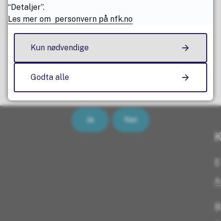
“Detaljer”.
Les mer om personvern på nfk.no
Kun nødvendige
Fant du det du lette etter? (Trykk nei
Godta alle
for å melde fra om feil)
Ja
Nei
K
E
A
B