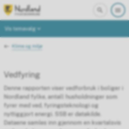
Nordland i tall
Vis temavalg
Du er her:
Klima og miljø
Vedfyring
Denne rapporten viser vedforbruk i boliger i
Nordland fylke, antall husholdninger som
fyrer med ved, fyringsteknologi og
nyttiggjort energi. SSB er datakilde.
Dataene samles inn gjennom en kvartalsvis