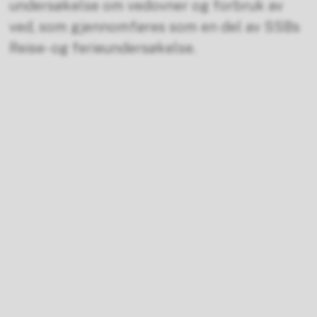
undersøkelse om vedovner og forbruk av
ved, som gjennomføres som en del av SSBs
Reise- og ferieundersøkelse.