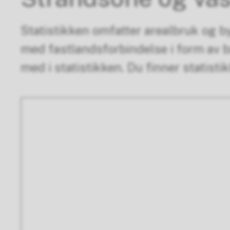
Statistikken omfatter arealbruk og b
med fastlandsforbindelse i form av bru
med i statistikken. Du finner statist