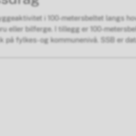
yggeaktivitet i 100-metersbeltet langs h
 eller bilferge. I tillegg er 100-metersbe
ikk på fylkes- og kommunenivå. SSB er da