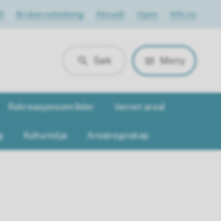
l
Brukerveiledning
Aktuelt
Hjem
Nfk.no
Søk
Meny
Rekreasjonsområder
Vernet areal
g
Kulturmiljø
Arealregnskap