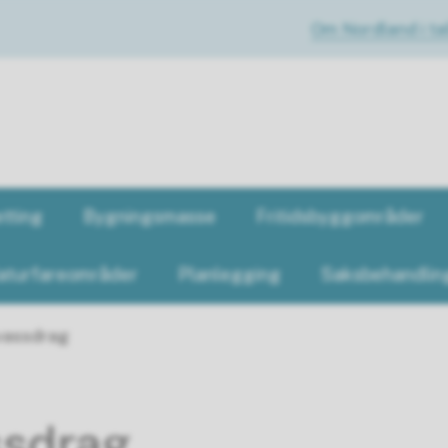
Om Nordland i tal
tting
Bygningsmasse
Fritidsbyggområder
aturfareområder
Planlegging
Saksbehandlin
vassdrag
ssdrag