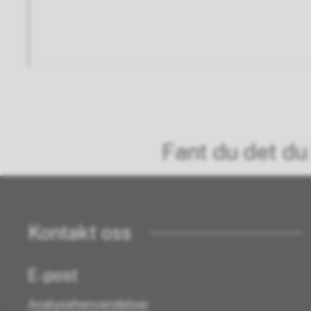
Fant du det du 
Kontakt oss
E-post
Analysehenvendelser