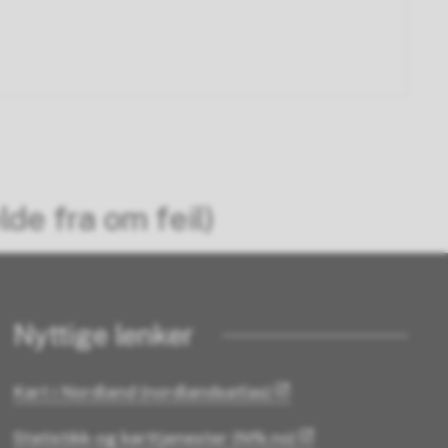
lde fra om feil)
Nyttige lenker
Kart i Nordland (nordlandsatlas)
Statistikk- og karttjenester (Nfk.no)