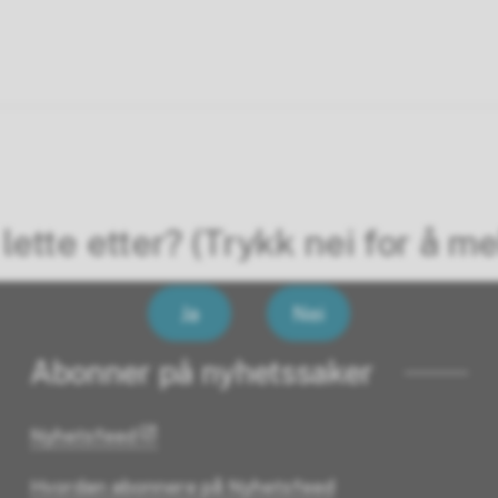
lette etter? (Trykk nei for å me
Ja
Nei
Abonner på nyhetssaker
Nyhetsfeed
Hvordan abonnere på Nyhetsfeed