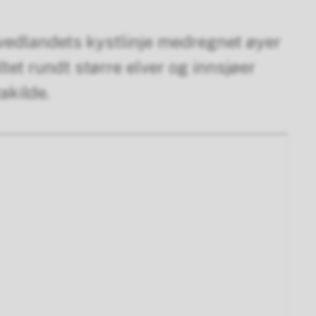
ovedlandets kystlinje medregnet øyer
ltet rundt større elver og innsjøer
takilde.