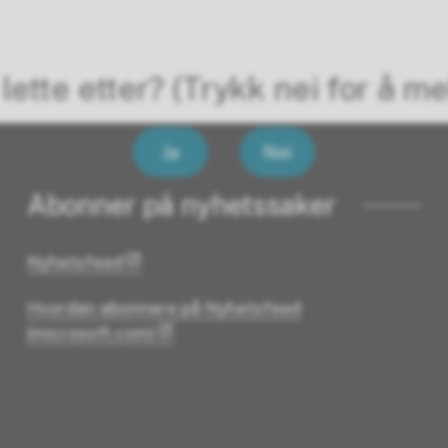
lette etter? (Trykk nei for å me
Ja
Nei
Abonner på nyhetssaker
Nyhetsfeed
Hvordan abonnere på Nyhetsfeed
(microsoft.com)