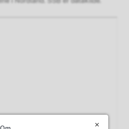
ene i Nordland. SSB er datakilde.
Om