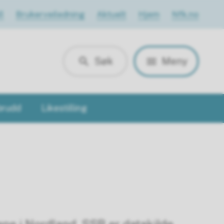
l
Brukerveiledning
Aktuelt
Hjem
Nfk.no
Søk
Meny
brudd
Likestilling