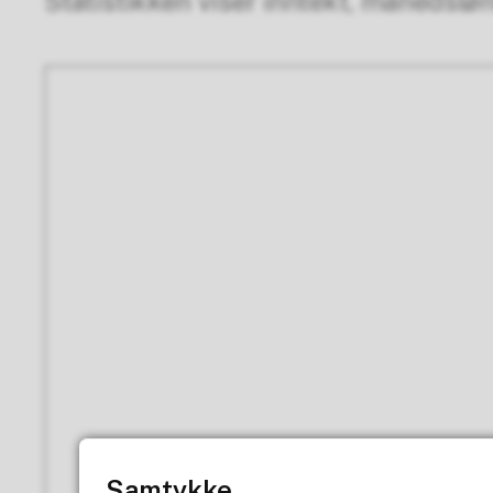
Statistikken viser inntekt, månedslø
Samtykke