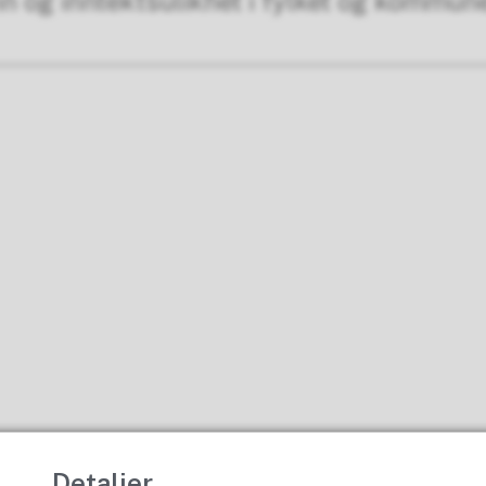
nn og inntektsulikhet i fylket og kommun
Detaljer