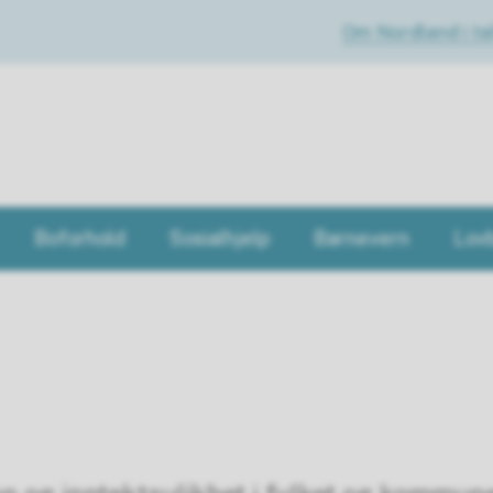
Om Nordland i tal
Boforhold
Sosialhjelp
Barnevern
Lov