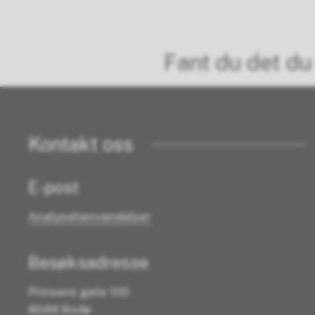
Fant du det du 
Kontakt oss
E-post
Analysehenvendelser
Besøksadresse
Prinsens gate 100
8048 Bodø