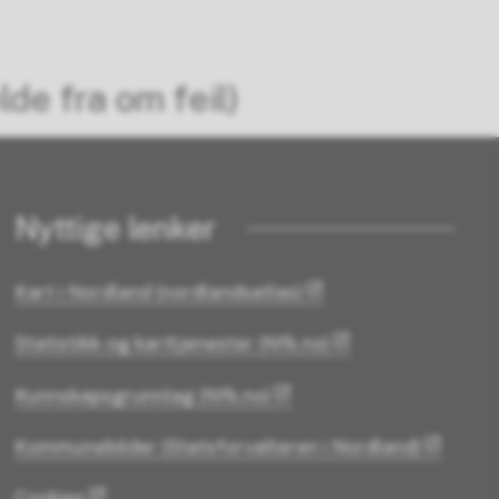
lde fra om feil)
Nyttige lenker
Kart i Nordland (nordlandsatlas)
Statistikk- og karttjenester (Nfk.no)
Kunnskapsgrunnlag (Nfk.no)
Kommunebilder (Statsforvalteren i Nordland)
Cookies