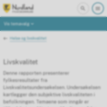
Nordland i tall
Vis temavalg
Du er her:
Helse og livskvalitet
Livskvalitet
Denne rapporten presenterer
fylkesresultater fra
Livskvalitetsundersøkelsen. Undersøkelsen
kartlegger den subjektive livskvaliteten i
befolkningen. Temaene som inngår er