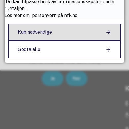
Du kan tilpasse bruk av informasjonskapsler under
“Detaljer”.
Les mer om personvern på nfk.no
Kun nødvendige
Fant du det du lette etter? (Trykk nei
Godta alle
for å melde fra om feil)
Ja
Nei
K
E
A