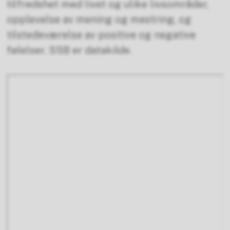
tilfredshet med livet og ulike livsområder,
opplevelse av mening og mestring, og
tilstedeværelse av positive og negative
følelser. SSB er datakilde.